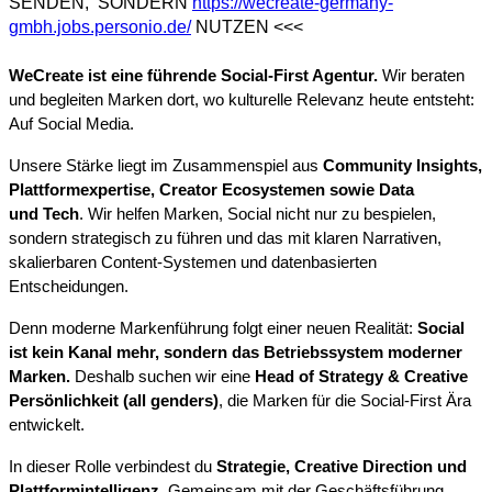
SENDEN, SONDERN
https://wecreate-germany-
gmbh.jobs.personio.de/
NUTZEN <<<
WeCreate ist eine führende Social-First Agentur.
Wir beraten
und begleiten Marken dort, wo kulturelle Relevanz heute entsteht:
Auf Social Media.
Unsere Stärke liegt im Zusammenspiel aus
Community Insights,
Plattformexpertise, Creator Ecosystemen sowie Data
und Tech
. Wir helfen Marken, Social nicht nur zu bespielen,
sondern strategisch zu führen und das mit klaren Narrativen,
skalierbaren Content-Systemen und datenbasierten
Entscheidungen.
Denn moderne Markenführung folgt einer neuen Realität:
Social
ist kein Kanal mehr, sondern das Betriebssystem moderner
Marken.
Deshalb suchen wir eine
Head of Strategy & Creative
Persönlichkeit (all genders)
, die Marken für die Social-First Ära
entwickelt.
In dieser Rolle verbindest du
Strategie, Creative Direction und
Plattformintelligenz
. Gemeinsam mit der Geschäftsführung